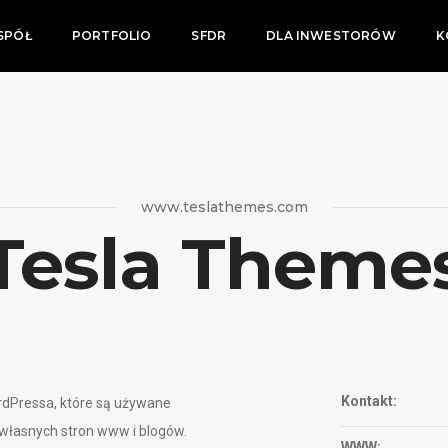
SPÓŁ
PORTFOLIO
SFDR
DLA INWESTORÓW
K
www.teslathemes.com
Tesla Theme
Kontakt:
rdPressa, które są używane
 własnych stron www i blogów.
WWW: