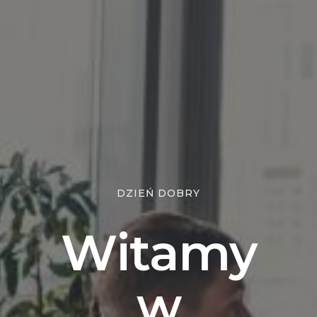
DZIEŃ DOBRY
Witamy
w