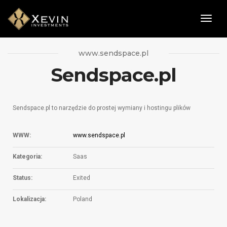
Togg
Navig
www.sendspace.pl
Sendspace.pl
Sendspace.pl to narzędzie do prostej wymiany i hostingu plików
WWW:
www.sendspace.pl
Kategoria:
Saas
Status:
Exited
Lokalizacja:
Poland