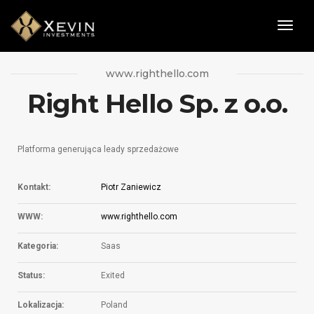
Togg
Navig
www.righthello.com
Right Hello Sp. z o.o.
Platforma generująca leady sprzedażowe
Kontakt:
Piotr Zaniewicz
WWW:
www.righthello.com
Kategoria:
Saas
Status:
Exited
Lokalizacja:
Poland