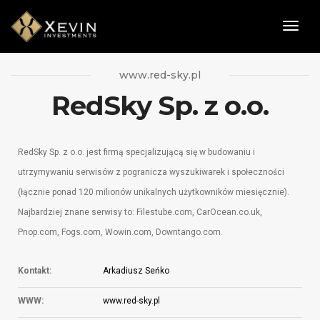
Togg
Navig
www.red-sky.pl
RedSky Sp. z o.o.
RedSky Sp. z o.o. jest firmą specjalizującą się w budowaniu i
utrzymywaniu serwisów z pogranicza wyszukiwarek i społeczności
(łącznie ponad 120 milionów unikalnych użytkowników miesięcznie).
Najbardziej znane serwisy to: Filestube.com, CarOcean.co.uk,
Pnop.com, Fogs.com, Wowin.com, Downtango.com.
Kontakt:
Arkadiusz Seńko
WWW:
www.red-sky.pl