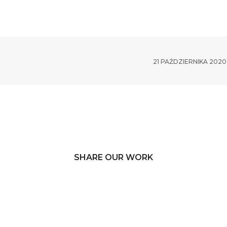
SPÓŁ
PORTFOLIO
SFDR
DLA INWESTORÓW
K
21 PAŹDZIERNIKA 2020
SHARE OUR WORK