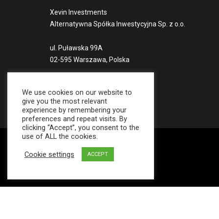
Xevin Investments
Alternatywna Spółka Inwestycyjna Sp. z o.o.
ul. Puławska 99A
02-595 Warszawa, Polska
Numer KRS 303193
We use cookies on our website to
Numer NIP 1132715831
give you the most relevant
experience by remembering your
preferences and repeat visits. By
clicking “Accept”, you consent to the
use of ALL the cookies.
Cookie settings
ACCEPT
© 2021