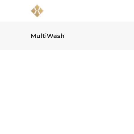
HOME
ZE
MultiWash