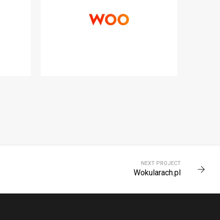
WOO
SAAS
NEXT PROJECT
Wokularach.pl