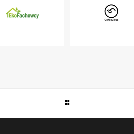
EKOFACHOWCY
COFFEECLOUD.CO
MARKETPLACE
IOT