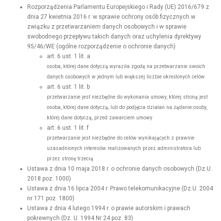
Rozporządzenia Parlamentu Europejskiego i Rady (UE) 2016/679 z
dnia 27 kwietnia 2016 r. w sprawie ochrony osób fizycznych w
związku z przetwarzaniem danych osobowych i w sprawie
swobodnego przepływu takich danych oraz uchylenia dyrektywy
95/46/WE (ogólne rozporządzenie o ochronie danych)
art. 6 ust. 1 lit. a
osoba, której dane dotyczą wyraziła zgodę na przetwarzanie swoich
danych osobowych w jednym lub większej liczbie określonych celów
art. 6 ust. 1 lit. b
przetwarzanie jest niezbędne do wykonania umowy, której stroną jest
osoba, której dane dotyczą, lub do podjęcia działań na żądanie osoby,
której dane dotyczą, przed zawarciem umowy
art. 6 ust. 1 lit. f
przetwarzanie jest niezbędne do celów wynikających z prawnie
uzasadnionych interesów realizowanych przez administratora lub
przez stronę trzecią
Ustawa z dnia 10 maja 2018 r. o ochronie danych osobowych (Dz.U.
2018 poz. 1000)
Ustawa z dnia 16 lipca 2004 r. Prawo telekomunikacyjne (Dz.U. 2004
nr 171 poz. 1800)
Ustawa z dnia 4 lutego 1994 r. o prawie autorskim i prawach
pokrewnych (Dz. U. 1994 Nr 24 poz. 83)