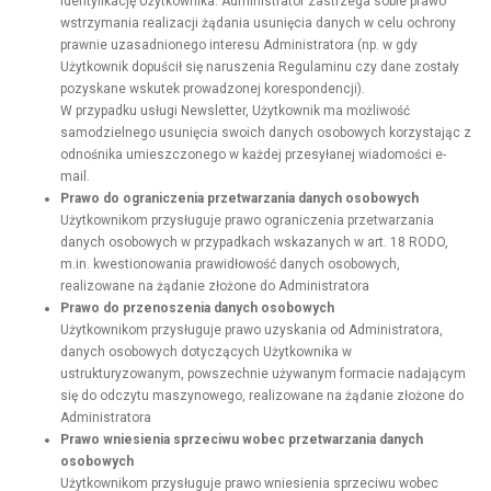
identyfikację Użytkownika. Administrator zastrzega sobie prawo
wstrzymania realizacji żądania usunięcia danych w celu ochrony
prawnie uzasadnionego interesu Administratora (np. w gdy
Użytkownik dopuścił się naruszenia Regulaminu czy dane zostały
pozyskane wskutek prowadzonej korespondencji).
W przypadku usługi Newsletter, Użytkownik ma możliwość
samodzielnego usunięcia swoich danych osobowych korzystając z
odnośnika umieszczonego w każdej przesyłanej wiadomości e-
mail.
Prawo do ograniczenia przetwarzania danych osobowych
Użytkownikom przysługuje prawo ograniczenia przetwarzania
danych osobowych w przypadkach wskazanych w art. 18 RODO,
m.in. kwestionowania prawidłowość danych osobowych,
realizowane na żądanie złożone do Administratora
Prawo do przenoszenia danych osobowych
Użytkownikom przysługuje prawo uzyskania od Administratora,
danych osobowych dotyczących Użytkownika w
ustrukturyzowanym, powszechnie używanym formacie nadającym
się do odczytu maszynowego, realizowane na żądanie złożone do
Administratora
Prawo wniesienia sprzeciwu wobec przetwarzania danych
osobowych
Użytkownikom przysługuje prawo wniesienia sprzeciwu wobec