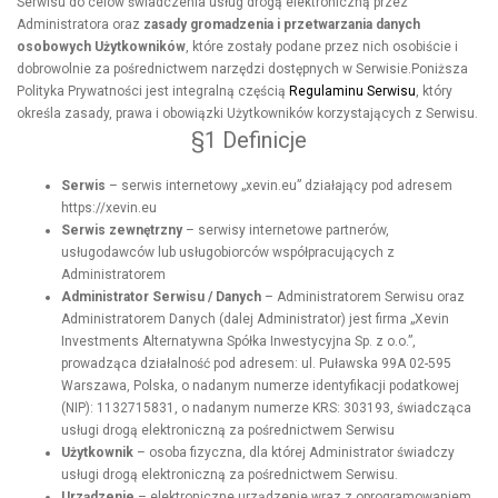
Serwisu do celów świadczenia usług drogą elektroniczną przez
Administratora oraz
zasady gromadzenia i przetwarzania danych
osobowych Użytkowników
, które zostały podane przez nich osobiście i
dobrowolnie za pośrednictwem narzędzi dostępnych w Serwisie.Poniższa
Polityka Prywatności jest integralną częścią
Regulaminu Serwisu
, który
określa zasady, prawa i obowiązki Użytkowników korzystających z Serwisu.
§1 Definicje
Serwis
– serwis internetowy „xevin.eu” działający pod adresem
https://xevin.eu
Serwis zewnętrzny
– serwisy internetowe partnerów,
usługodawców lub usługobiorców współpracujących z
Administratorem
Administrator Serwisu / Danych
– Administratorem Serwisu oraz
Administratorem Danych (dalej Administrator) jest firma „Xevin
Investments Alternatywna Spółka Inwestycyjna Sp. z o.o.”,
prowadząca działalność pod adresem: ul. Puławska 99A 02-595
Warszawa, Polska, o nadanym numerze identyfikacji podatkowej
(NIP): 1132715831, o nadanym numerze KRS: 303193, świadcząca
usługi drogą elektroniczną za pośrednictwem Serwisu
Użytkownik
– osoba fizyczna, dla której Administrator świadczy
usługi drogą elektroniczną za pośrednictwem Serwisu.
Urządzenie
– elektroniczne urządzenie wraz z oprogramowaniem,