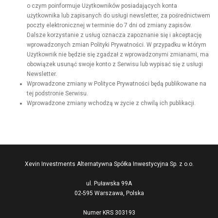
o czym poinformuje Użytkowników posiadających konta
użytkownika lub zapisanych do usługi newsletter, za pośrednictwem
poczty elektronicznej w terminie do 7 dni od zmiany zapisów.
Dalsze korzystanie z usług oznacza zapoznanie się i akceptację
wprowadzonych zmian Polityki Prywatności. W przypadku w którym
Użytkownik nie będzie się zgadzał z wprowadzonymi zmianami, ma
obowiązek usunąć swoje konto z Serwisu lub wypisać się z usługi
Newsletter.
Wprowadzone zmiany w Polityce Prywatności będą publikowane na
tej podstronie Serwisu.
Wprowadzone zmiany wchodzą w życie z chwilą ich publikacji.
Xevin Investments Alternatywna Spółka Inwestycyjna Sp. z o.o.
ul. Puławska 99A
02-595 Warszawa, Polska
Numer KRS 303193