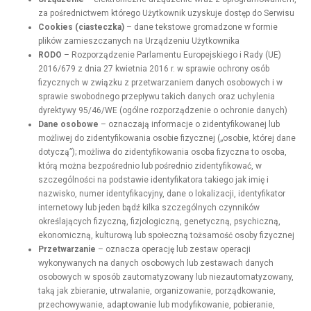
za pośrednictwem którego Użytkownik uzyskuje dostęp do Serwisu
Cookies (ciasteczka)
– dane tekstowe gromadzone w formie
plików zamieszczanych na Urządzeniu Użytkownika
RODO
– Rozporządzenie Parlamentu Europejskiego i Rady (UE)
2016/679 z dnia 27 kwietnia 2016 r. w sprawie ochrony osób
fizycznych w związku z przetwarzaniem danych osobowych i w
sprawie swobodnego przepływu takich danych oraz uchylenia
dyrektywy 95/46/WE (ogólne rozporządzenie o ochronie danych)
Dane osobowe
– oznaczają informacje o zidentyfikowanej lub
możliwej do zidentyfikowania osobie fizycznej („osobie, której dane
dotyczą”); możliwa do zidentyfikowania osoba fizyczna to osoba,
którą można bezpośrednio lub pośrednio zidentyfikować, w
szczególności na podstawie identyfikatora takiego jak imię i
nazwisko, numer identyfikacyjny, dane o lokalizacji, identyfikator
internetowy lub jeden bądź kilka szczególnych czynników
określających fizyczną, fizjologiczną, genetyczną, psychiczną,
ekonomiczną, kulturową lub społeczną tożsamość osoby fizycznej
Przetwarzanie
– oznacza operację lub zestaw operacji
wykonywanych na danych osobowych lub zestawach danych
osobowych w sposób zautomatyzowany lub niezautomatyzowany,
taką jak zbieranie, utrwalanie, organizowanie, porządkowanie,
przechowywanie, adaptowanie lub modyfikowanie, pobieranie,