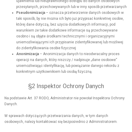
ujawnienia lub nieuprawnionego dostępu do danych osobowych
przesyłanych, przechowywanych lub w inny sposób przetwarzanych
Pseudonimizacja
– oznacza przetworzenie danych osobowych w
taki sposób, by nie można ich było już przypisać konkretnej osobie,
której dane dotyczą, bez użycia dodatkowych informacji, pod
warunkiem że takie dodatkowe informacje są przechowywane
osobno i są objęte środkami technicznymi i organizacyjnymi
uniemożliwiającymi ich przypisanie zidentyfikowanej lub możliwej
do zidentyfikowania osobie fizycznej
Anonimizacja
– Anonimizacja danych to nieodwracalny proces
operacji na danych, który niszczy / nadpisuje „dane osobowe”
uniemożliwiając identyfikację, lub powiązanie danego rekordu z
konkretnym użytkownikiem lub osobą fizyczną.
§2 Inspektor Ochrony Danych
Na podstawie Art. 37 RODO, Administrator nie powołał Inspektora Ochrony
Danych.
W sprawach dotyczących przetwarzania danych, w tym danych
osobowych, należy kontaktować się bezpośrednio z Administratorem.