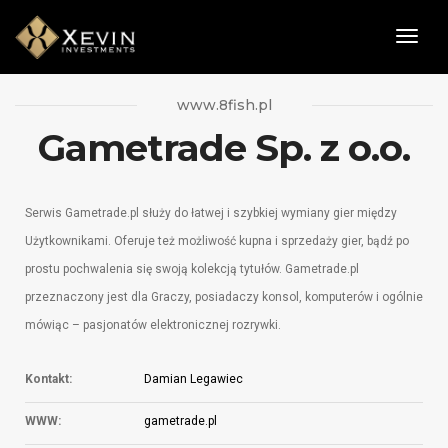
Togg
Navig
www.8fish.pl
Gametrade Sp. z o.o.
Serwis Gametrade.pl służy do łatwej i szybkiej wymiany gier między
Użytkownikami. Oferuje też możliwość kupna i sprzedaży gier, bądź po
prostu pochwalenia się swoją kolekcją tytułów. Gametrade.pl
przeznaczony jest dla Graczy, posiadaczy konsol, komputerów i ogólnie
mówiąc – pasjonatów elektronicznej rozrywki.
Kontakt:
Damian Legawiec
WWW:
gametrade.pl