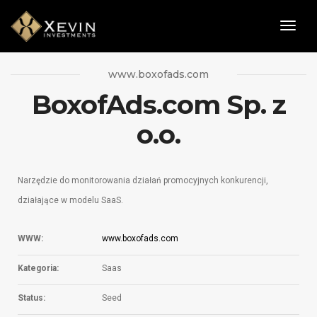
Togg
Navig
www.boxofads.com
BoxofAds.com Sp. z
o.o.
Narzędzie do monitorowania działań promocyjnych konkurencji,
działające w modelu SaaS.
WWW:
www.boxofads.com
Kategoria:
Saas
Status:
Seed