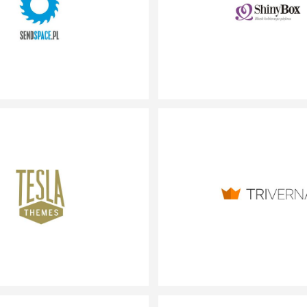
SENDSPACE.PL
SHINYBOX.PL
SAAS
E-COMMERCE
TESLA THEMES
TRIVERNA
SAAS
MARKETPLACE
www.teslathemes.com
www.triverna.pl