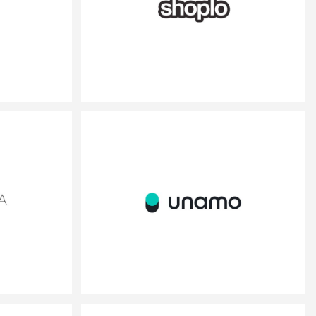
SHOPLO.COM
SAAS
www.shoplo.com
UNAMO
SAAS
www.unamo.com