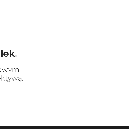
łek.
sowym
ektywą.