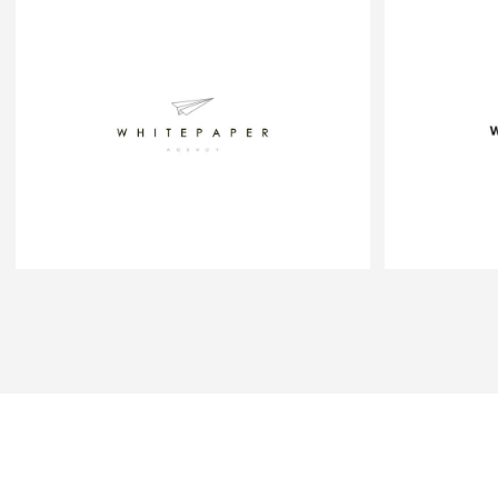
WHITE PAPER AGENCY
DIGITAL
www.whitepaperagency.pl