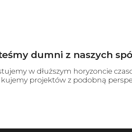
teśmy dumni z naszych spó
stujemy w dłuższym horyzoncie cza
ukujemy projektów z podobną persp