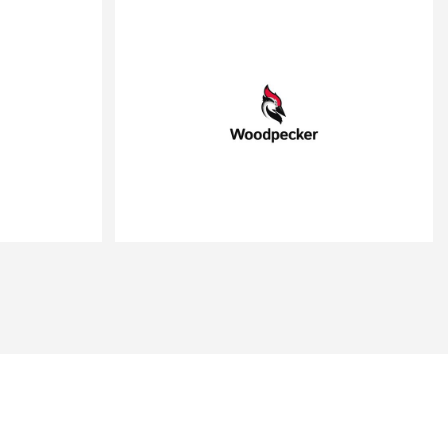
WOODPECKER
SAAS
www.woodpecker.co