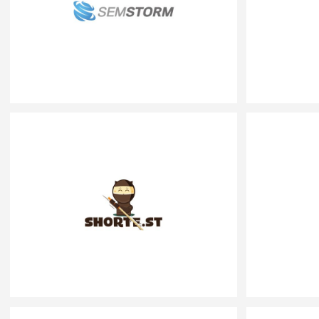
SEMSTORM.COM
SAAS
www.semstorm.com
SHORTE.ST
ADTECH
www.shorte.st