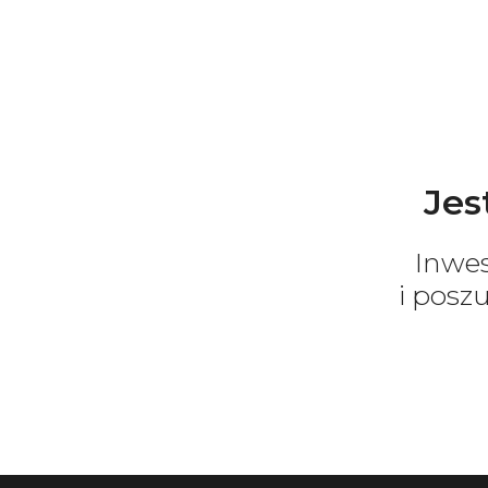
Jes
Inwe
i posz