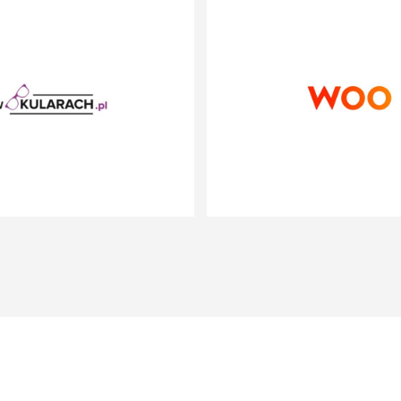
WOKULARACH.PL
WOO
E-COMMERCE
SAAS
www.wokularach.pl
www.woo.io